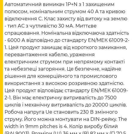
Автоматичний вимикач 1P+N з 1 захищеним
полюсом, номінальним струмом 40 A та кривою
відключення C. Клас захисту від витоку на землю
- тип АС з чутливістю 30 мА. Миттєве
спрацювання. Номінальна відключаюча здатність
- 6000 А відповідно до стандарту EN/МЕК 61009-2-
1. Цей продукт захищає від короткого замикання,
перевантаження кабелю, ураження
електричним струмом при непрямому контакті
та небезпеці загоряння. Це безпечне, надійне
рішення для комерційного та промислового
використання з високою розривною здатністю.
Цей продукт відповідає стандарту EN/МЕК 61009-
2-1. Він має електричну витривалість до 7500
циклів і механічну витривалість до 20000 циклів.
Робоча напруга Ue становить 230 В змінного
струму. Його можна монтувати на DIN-рейку. The
width in 9mm pitches is 4. Колір виробу білий
(RAL9003). Розміри (Ш) 36 мм х (В) 82 мм х (Г) 70,5