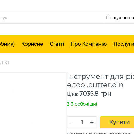
обник)
Корисне
Статті
Про Компанію
Послуг
NEXT
Інструмент для р
e.tool.cutter.din
7035.8 грн.
Ціна
:
2-3 робочі дні
-
+
Купити