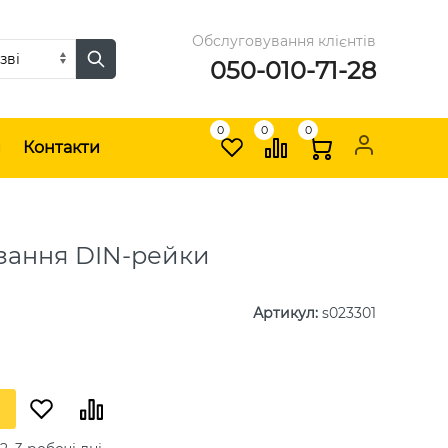
Обслуговування клієнтів
050-010-71-28
0
0
0
и
Контакти
ізання DIN-рейки
Артикул
:
s023301