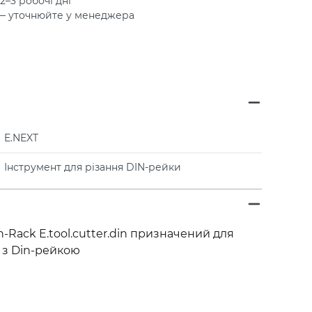
2–3 робочі дні
 — уточнюйте у менеджера
E.NEXT
Інструмент для різання DIN-рейки
-Rack E.tool.cutter.din призначений для
 з Din-рейкою