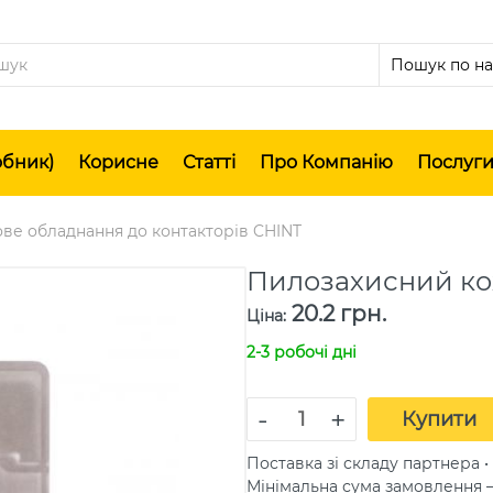
обник)
Корисне
Статті
Про Компанію
Послуг
ве обладнання до контакторів CHINT
Пилозахисний ко
20.2 грн.
Ціна
:
2-3 робочі дні
-
+
Купити
Поставка зі складу партнера • 
Мінімальна сума замовлення