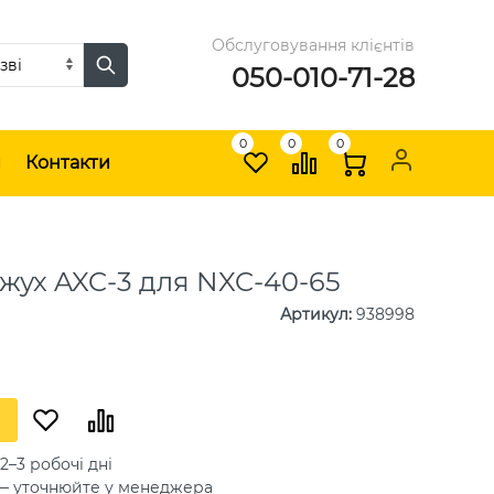
Обслуговування клієнтів
050-010-71-28
0
0
0
и
Контакти
жух AXC-3 для NXC-40-65
Артикул
:
938998
2–3 робочі дні
 — уточнюйте у менеджера