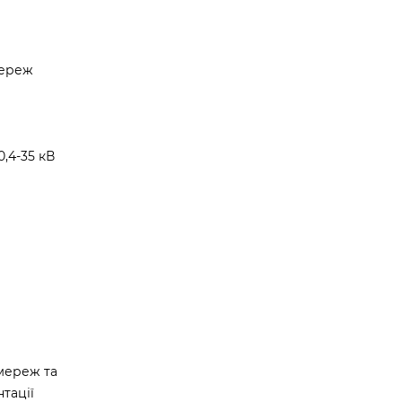
мереж
,4-35 кВ
мереж та
тації