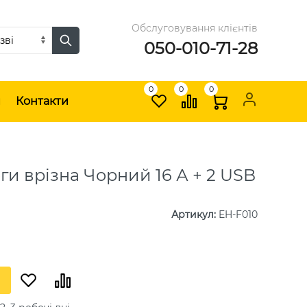
Обслуговування клієнтів
050-010-71-28
0
0
0
и
Контакти
ги врізна Чорний 16 А + 2 USB
Артикул
:
EH-F010