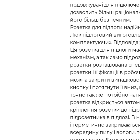
подовжувачі для підключен
дозволить більш раціональ
його більш безпечним.
Розетка для підлоги надій
Люк підлоговий виготовлен
комплектуючих. Відповідає
Ця розетка для підлоги має
механізм, а так само підро
розетки розташована спец
розетки і її фіксації в ро
можна закрити випадково. 
кнопку і потягнути її вниз
точно так же потрібно нати
розетка відкриється автом
кріплення розетки до підр
підрозетника в підлозі. В
і герметично закриваєтьс
всередину пилу і вологи,
приміщення. Її можна монту