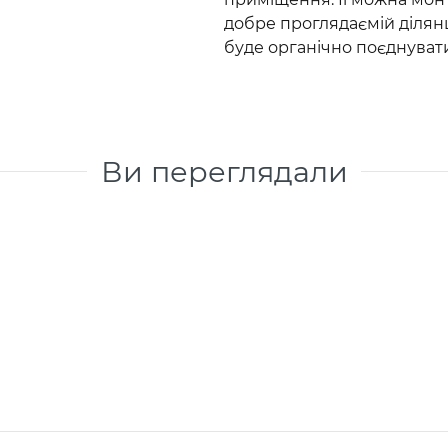
добре проглядаємій ділянц
буде органічно поєднувати
Ви переглядали