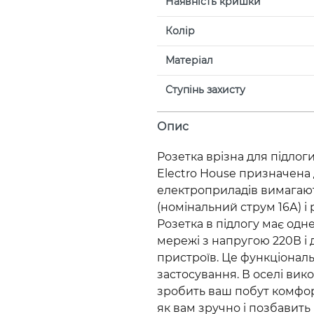
Наявність кришки
Колір
Матеріал
Ступінь захисту
Опис
Розетка врізна для підлог
Electro House призначена
електроприладів вимагаю
(номінальний струм 16А) і 
Розетка в підлогу має одн
мережі з напругою 220В і 
пристроїв. Це функціонал
застосування. В оселі вик
зробить ваш побут комфор
як вам зручно і позбавить