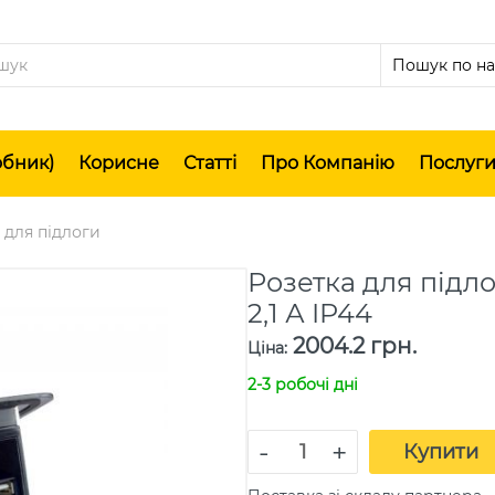
обник)
Корисне
Статті
Про Компанію
Послуг
 для підлоги
Розетка для підло
2,1 А IP44
2004.2 грн.
Ціна
:
2-3 робочі дні
-
+
Купити