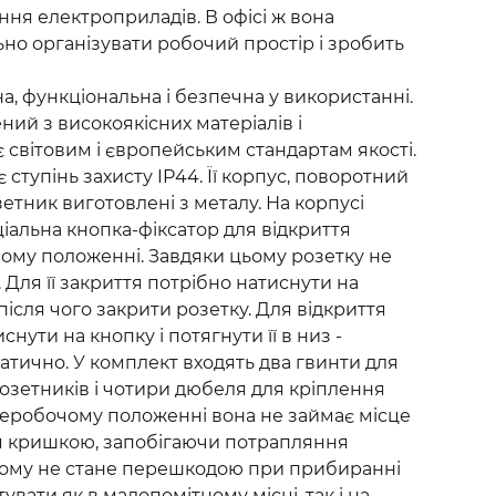
ня електроприладів. В офісі ж вона
но організувати робочий простір і зробить
на, функціональна і безпечна у використанні.
ий з високоякісних матеріалів і
 світовим і європейським стандартам якості.
 ступінь захисту IP44. Її корпус, поворотний
зетник виготовлені з металу. На корпусі
іальна кнопка-фіксатор для відкриття
бочому положенні. Завдяки цьому розетку не
Для її закриття потрібно натиснути на
, після чого закрити розетку. Для відкриття
снути на кнопку і потягнути її в низ -
атично. У комплект входять два гвинти для
озетників і чотири дюбеля для кріплення
 неробочому положенні вона не займає місце
я кришкою, запобігаючи потрапляння
 тому не стане перешкодою при прибиранні
вати як в малопомітному місці, так і на