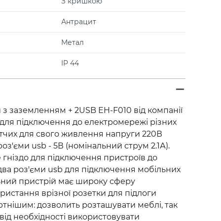
З кришкою
Антрацит
Метал
IP 44
и з заземленням + 2USB EH-F010 від компанії
 для підключення до електромережі різних
тчих для свого живлення напруги 220В
роз'єми usb - 5В (номінальний струм 2.1А).
е гніздо для підключення пристроїв до
два роз'єми usb для підключення мобільних
ьний пристрій має широку сферу
ористання врізної розетки для підлоги
тнішим: дозволить розташувати меблі, так
 від необхідності використовувати