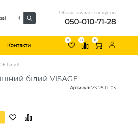
Обслуговування клієнтів
050-010-71-28
0
0
0
и
Контакти
GE білий
ішний білий VISAGE
Артикул
:
VS 28 11 103