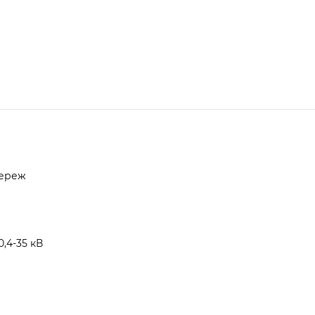
мереж
,4-35 кВ