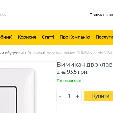
обник)
Корисне
Статті
Про Компанію
Послуг
ки вбудовані
Вимикачі, розетки, рамки GUNSAN серія VISA
Вимикач двоклав
93.5 грн.
Ціна
:
Є в наявності
-
+
Купити