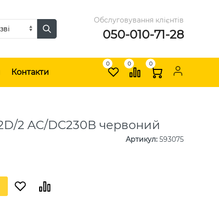
Обслуговування клієнтів
050-010-71-28
0
0
0
и
Контакти
22D/2 AC/DC230В червоний
Артикул
:
593075