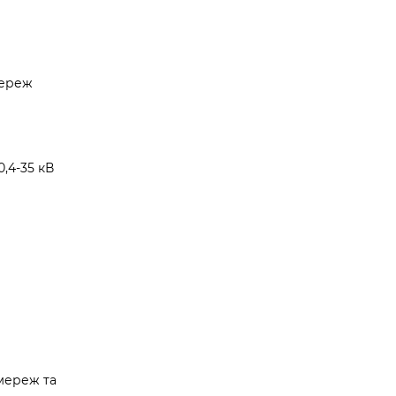
мереж
,4-35 кВ
мереж та