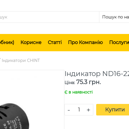
обник)
Корисне
Статті
Про Компанію
Послуг
Індикатори CHINT
Індикатор ND16-
75.3 грн.
Ціна
:
Є в наявності
-
+
Купити