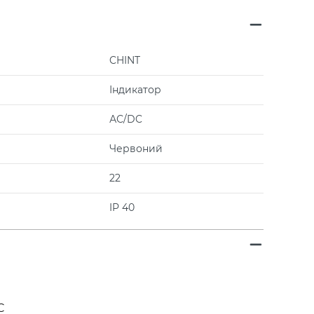
CHINT
Індикатор
АС/DC
Червоний
22
IP 40
C