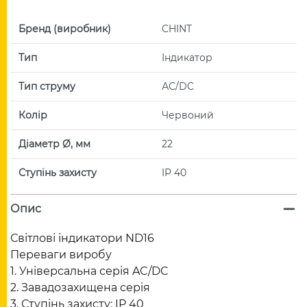
Бренд (виробник)
CHINT
Тип
Індикатор
Тип струму
АС/DC
Колір
Червоний
Діаметр Ø, мм
22
Ступінь захисту
IP 40
Опис
Світлові індикатори ND16
Переваги виробу
1. Універсальна серія AC/DC
2. Завадозахищена серія
3. Ступінь захисту: IP 40