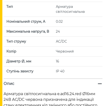
Тип
Арматура
світлосигнальна
Номінальний струм, А
0.02
Максимальна напруга, В
24
Тип струму
АС/DC
Колір
Червоний
Діаметр Ø, мм
16
Ступінь захисту
IP 40
Опис
Арматура світлосигнальна e.ad16.24.red Ø16мм
24В АС/DC червона призначена для індикації
стану електричних кіл змінного або постійного