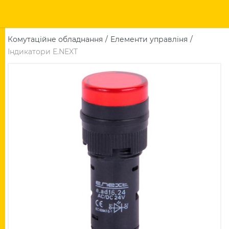
Комутаційне обладнання
Елементи управліня
Індикатори E.NEXT