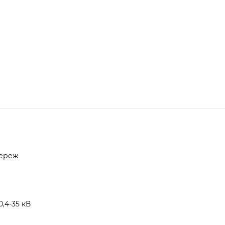
мереж
,4-35 кВ