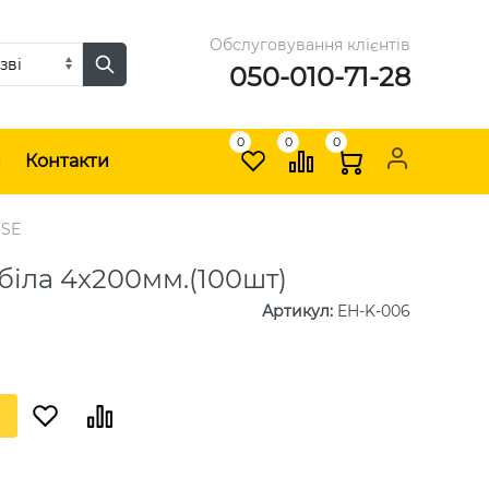
Обслуговування клієнтів
050-010-71-28
0
0
0
и
Контакти
USE
біла 4x200мм.(100шт)
Артикул
:
EH-K-006