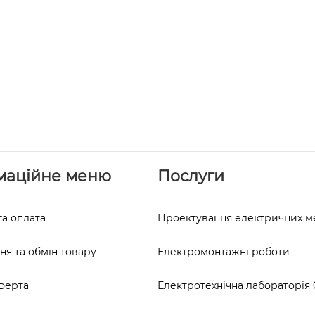
маційне меню
Послуги
та оплата
Проектування електричних 
я та обмін товару
Електромонтажні роботи
ферта
Електротехнічна лабораторія 0