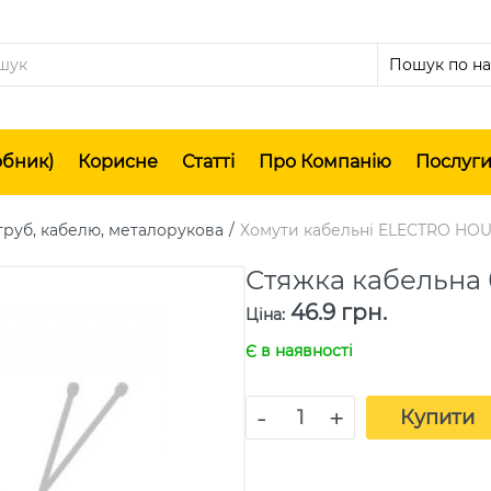
обник)
Корисне
Статті
Про Компанію
Послуг
труб, кабелю, металорукова
Хомути кабельні ELECTRO HO
Стяжка кабельна 
46.9 грн.
Ціна
:
Є в наявності
-
+
Купити