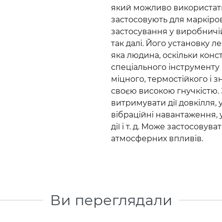
який можливо використати 
застосовують для маркіров
застосування у виробничій 
так далі. Його установку л
яка людина, оскільки конс
спеціального інструменту 
міцного, термостійкого і з
своєю високою гнучкістю.
витримувати дії довкілля,
вібраційні навантаження, 
дії і т. д. Може застосовув
атмосферних впливів.
Ви переглядали