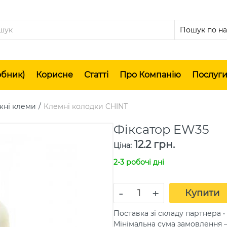
обник)
Корисне
Статті
Про Компанію
Послуг
жні клеми
Клемні колодки CHINT
Фіксатор EW35
12.2 грн.
Ціна
:
2-3 робочі дні
-
+
Купити
Поставка зі складу партнера • 
Мінімальна сума замовлення