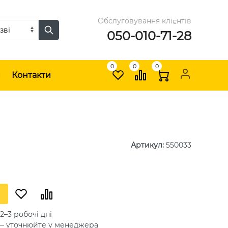
Обслуговування клієнтів
050-010-71-28
0
0
0
и
Контакти
Артикул
:
550033
2–3 робочі дні
 — уточнюйте у менеджера