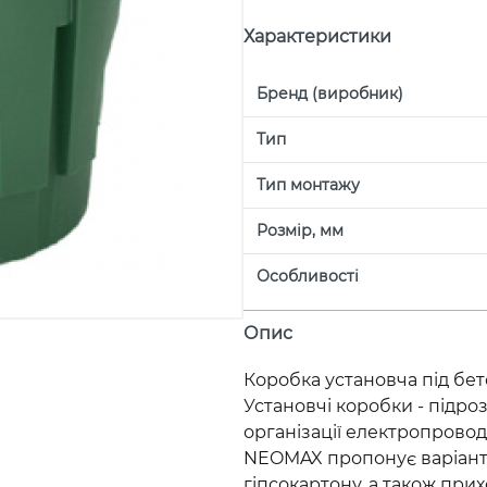
Характеристики
Бренд (виробник)
Тип
Тип монтажу
Розмір, мм
Особливості
Опис
Коробка установча під бе
Установчі коробки - підр
організації електропровод
NEOMAX пропонує варіанти
гіпсокартону, а також при