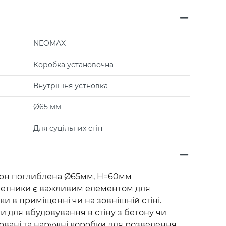
NEOMAX
Коробка установочна
Внутрішня устновка
Ø65 мм
Для суцільних стін
тон поглиблена Ø65мм, H=60мм
озетники є важливим елементом для
ки в приміщенні чи на зовнішній стіні.
 для вбудовування в стіну з бетону чи
ховані та наружні коробки для розведення