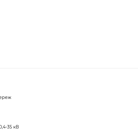
мереж
,4-35 кВ