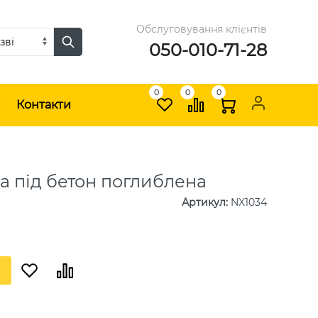
Обслуговування клієнтів
050-010-71-28
0
0
0
и
Контакти
а під бетон поглиблена
Артикул
:
NX1034