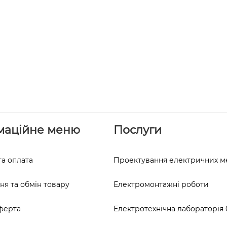
маційне меню
Послуги
та оплата
Проектування електричних 
я та обмін товару
Електромонтажні роботи
ферта
Електротехнічна лабораторія 0