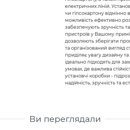
електричних ліній. Установ
чи гіпсокартону відмінно
можливість ефективно роз
забезпечують зручність т
пристроїв у Вашому примі
дозволяють зберігати про
та організований вигляд ст
приділяє увагу дизайну т
ідеально підходять для за
умовах, де важлива стійкі
установчі коробки - підро
надійність, зручність та 
Ви переглядали