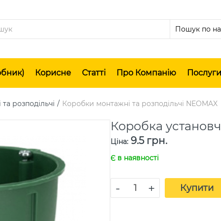
обник)
Корисне
Статті
Про Компанію
Послуг
та розподільчі
Коробки монтажні та розподільчі NEOMAX
Коробка установч
9.5 грн.
Ціна
:
Є в наявності
-
+
Купити