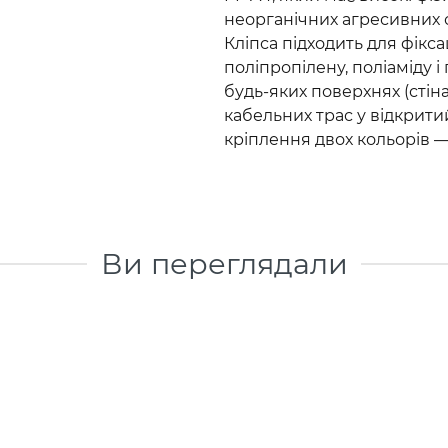
неорганічних агресивних 
Кліпса підходить для фікса
поліпропілену, поліаміду і
будь-яких поверхнях (стіна
кабельних трас у відкрит
кріплення двох кольорів —
Ви переглядали