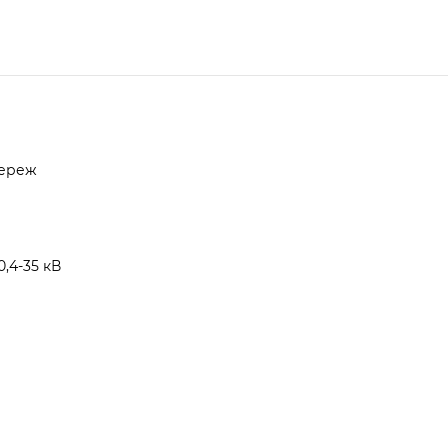
мереж
,4-35 кВ