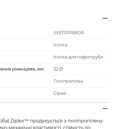
SVETOPRIBOR
Кліпса
Кліпса для гофротруби
плення ріменцеве, мм
32 Ø
Поліпропілен
Сірий
оба) Ziplex™ продукується з поліпропілену
ко-механічні властивості, стійкість до