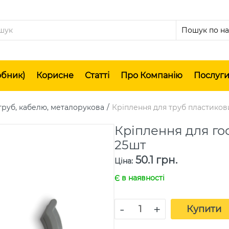
обник)
Корисне
Статті
Про Компанію
Послуг
труб, кабелю, металорукова
Кріплення для труб пластико
Кріплення для го
25шт
50.1 грн.
Ціна
:
Є в наявності
-
+
Купити