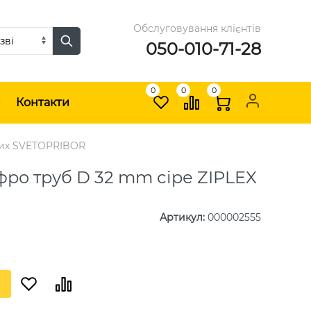
Обслуговування клієнтів
050-010-71-28
0
0
0
и
Контакти
вих SVETOPRIBOR
фро труб D 32 mm сіре ZIPLEX
Артикул
:
000002555