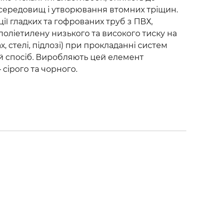
середовищ і утворювання втомних тріщин.
ції гладких та гофрованих труб з ПВХ,
 поліетилену низького та високого тиску на
х, стелі, підлозі) при прокладанні систем
ий спосіб. Виробляють цей елемент
 сірого та чорного.