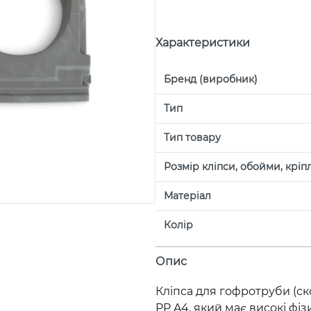
Характеристики
Бренд (виробник)
Тип
Тип товару
Розмір кліпси, обойми, крі
Матеріал
Колір
Опис
Кліпса для гофротруби (ск
PP A4, який має високі фізи