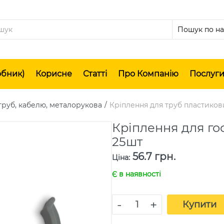
обник)
Корисне
Статті
Про Компанію
Послуг
труб, кабелю, металорукова
Кріплення для труб пластико
Кріплення для го
25шт
56.7 грн.
Ціна
:
Є в наявності
-
+
Купити