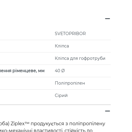
SVETOPRIBOR
Кліпса
Кліпса для гофротруби
плення ріменцеве, мм
40 Ø
Поліпропілен
Сірий
оба) Ziplex™ продукується з поліпропілену
ко-механічні властивості, стійкість до