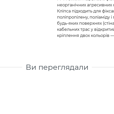
неорганічних агресивних 
Кліпса підходить для фікса
поліпропілену, поліаміду і
будь-яких поверхнях (стіна
кабельних трас у відкрит
кріплення двох кольорів —
Ви переглядали