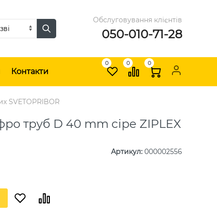
Обслуговування клієнтів
050-010-71-28
0
0
0
и
Контакти
вих SVETOPRIBOR
фро труб D 40 mm сіре ZIPLEX
Артикул
:
000002556