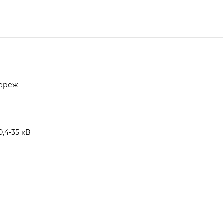
мереж
,4-35 кВ