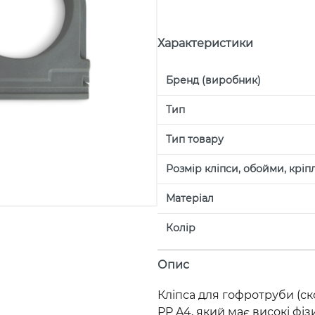
Характеристики
Бренд (виробник)
Тип
Тип товару
Розмір кліпси, обойми, крі
Матеріал
Колір
Опис
Кліпса для гофротруби (ск
PP A4, який має високі фізи