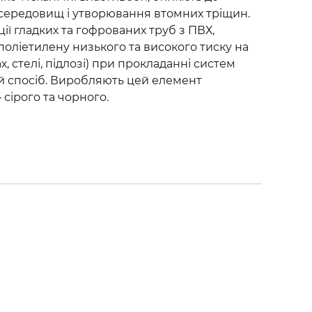
середовищ і утворювання втомних тріщин.
ції гладких та гофрованих труб з ПВХ,
 поліетилену низького та високого тиску на
х, стелі, підлозі) при прокладанні систем
ий спосіб. Виробляють цей елемент
 сірого та чорного.