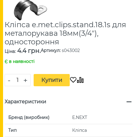
Кліпса e.met.clips.stand.18.1s для
металорукава 18мм(3/4"),
одностороння
4.4 грн.
Артикул
:
s043002
Ціна
:
Є в наявності
-
+
Купити
Характеристики
Бренд (виробник)
E.NEXT
Тип
Кліпса