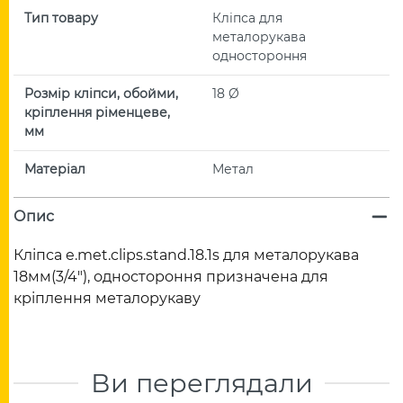
Тип товару
Кліпса для
металорукава
одностороння
Розмір кліпси, обойми,
18 Ø
кріплення ріменцеве,
мм
Матеріал
Метал
Опис
Кліпса e.met.clips.stand.18.1s для металорукава
18мм(3/4"), одностороння призначена для
кріплення металорукаву
Ви переглядали