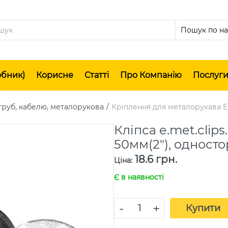
обник)
Корисне
Статті
Про Компанію
Послуг
труб, кабелю, металорукова
Кріплення для металорукава E
Кліпса e.met.clips
50мм(2"), одност
18.6 грн.
Ціна
:
Є в наявності
-
+
Купити