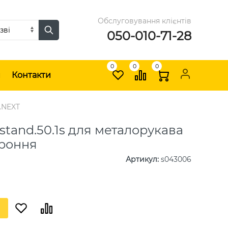
Обслуговування клієнтів
050-010-71-28
0
0
0
и
Контакти
.NEXT
.stand.50.1s для металорукава
ороння
Артикул
:
s043006