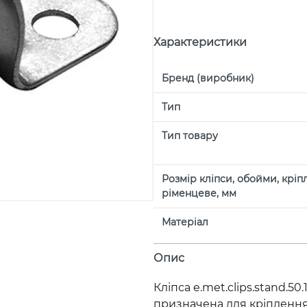
Характеристики
Бренд (виробник)
Тип
Тип товару
Розмір кліпси, обойми, кріп
ріменцеве, мм
Матеріал
Опис
Кліпса e.met.clips.stand.5
призначена для кріпленн