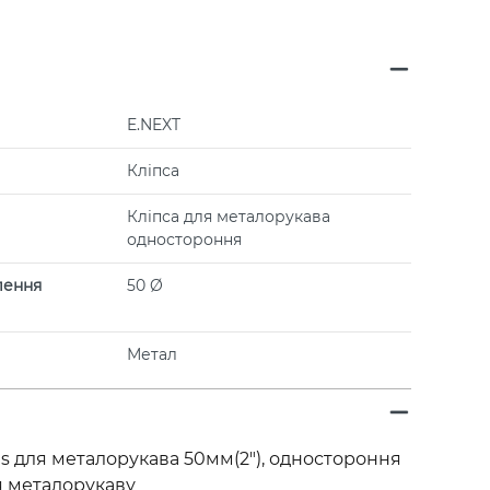
E.NEXT
Кліпса
Кліпса для металорукава
одностороння
лення
50 Ø
Метал
0.1s для металорукава 50мм(2"), одностороння
я металорукаву