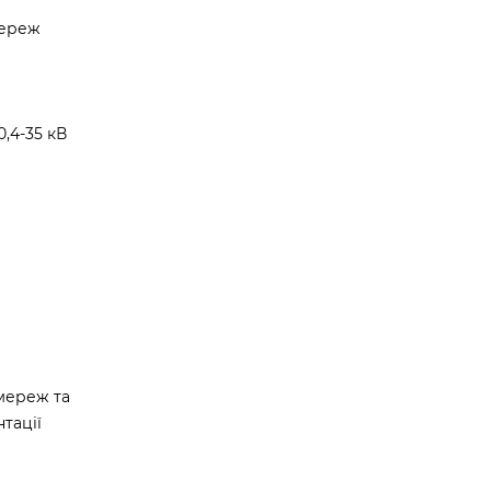
мереж
,4-35 кВ
мереж та
тації