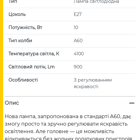
Тип
Лампа світлодіодна
Цоколь
E27
Потужність, Вт
10
Тип колби
А60
Температура світла, К
4100
Світловий потік, Lm
900
Особливості
З регулюванням
яскравості
Опис
Нова лампа, запропонована в стандарті А60, дає
змогу просто та зручно регулювати яскравість
освітлення. Але головне — ця можливість
відкривається без жодних додаткових пристроїв