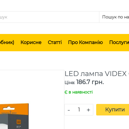
обник)
Корисне
Статті
Про Компанію
Послуг
LED лампа VIDEX 
186.7 грн.
Ціна
:
Є в наявності
-
+
Купити