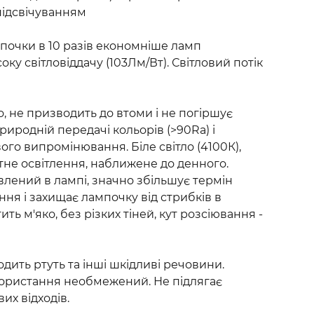
підсвічуванням
почки в 10 разів економніше ламп
ку світловіддачу (103Лм/Вт). Світловий потік
, не призводить до втоми і не погіршує
риродній передачі кольорів (>90Ra) і
ого випромінювання. Біле світло (4100К),
тне освітлення, наближене до денного.
влений в лампі, значно збільшує термін
ня і захищає лампочку від стрибків в
ть м'яко, без різких тіней, кут розсіювання -
одить ртуть та інші шкідливі речовини.
користання необмежений. Не підлягає
вих відходів.