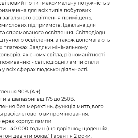
світловий потік і максимальну потужність з
изначена для всіх типів побутових
ля загального освітлення приміщень,
промислових підприємств. Ідеальна для
та спрямованого освітлення. Світлодіодні
штучного освітлення, а також допомагають
 платежах. Завдяки мінімальному
ьорів, якісному світла, різноманітності
поживанню - світлодіодні лампи стали
у всіх сферах людської діяльності.
лення 90% (A +).
ги в діапазоні від 175 до 250В.
тлення без мерехтінь, функція миттєвого
ультрафіолетового випромінювання.
 через корпус лампи
ти - 40 000 годин (що дорівнює щоденній,
гом дев'яти років.) Гарантія 2 роки.