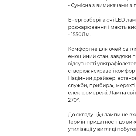
- Сумісна з вимикачами з 
Енергозберігаючі LED лам
розжарювання і мають висо
- 1550Лм.
Комфортне для очей світло
емоційний стан, завдяки п
відсутності ультрафіолетов
створює яскраве і комфор
Надійний драйвер, встано
служби, прибирає мерехтін
електромережі. Лампа світи
270°.
До складу цієї лампи не вх
Термін придатності до ви
утилізації у вигляді побуто