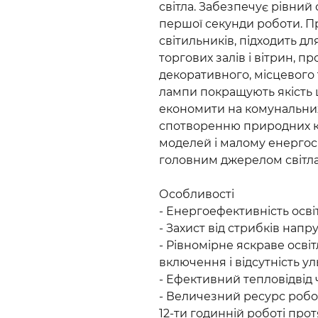
світла. Забезпечує рівний 
першої секунди роботи. Пр
світильників, підходить д
торгових залів і вітрин, 
декоративного, місцевого 
лампи покращують якість 
економити на комунальних
спотворенню природних кол
моделей і малому енергос
головним джерелом світла 
Особливості
- Енергоефективність освіт
- Захист від стрибків напру
- Рівномірне яскраве осві
включення і відсутність 
- Ефективний тепловідвід
- Величезний ресурс робо
12-ти годинній роботі протя