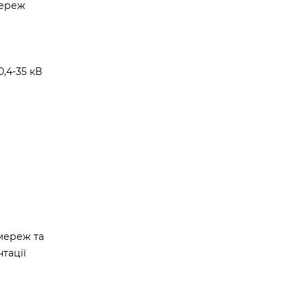
мереж
,4-35 кВ
мереж та
тації