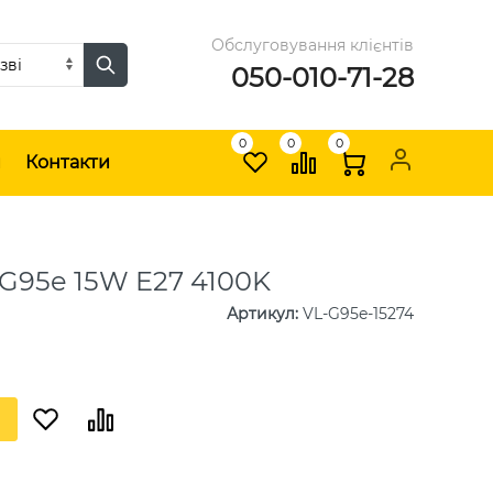
Обслуговування клієнтів
050-010-71-28
0
0
0
и
Контакти
G95e 15W E27 4100K
Артикул
:
VL-G95e-15274