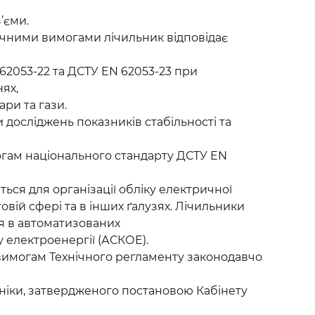
’єми.
ічними вимогами лічильник відповідає
 62053-22 та ДСТУ EN 62053-23 при
ях,
ари та гази.
 досліджень показників стабільності та
могам національного стандарту ДСТУ EN
ся для організації обліку електричної
овій сфері та в інших ґалузях. Лічильники
я в автоматизованих
у електроенергії (АСКОЕ).
вимогам Технічного регламенту законодавчо
хніки, затвердженого постановою Кабінету