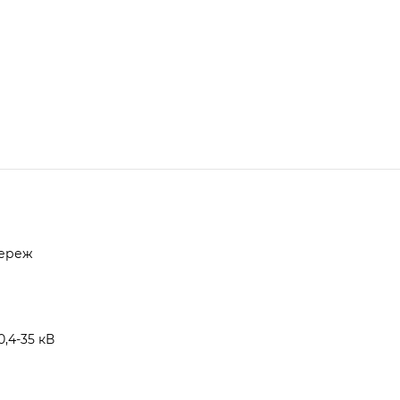
мереж
,4-35 кВ