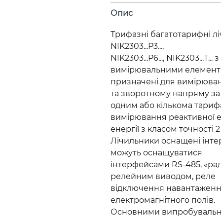
Опис
Трифазні багатотарифні лі
NIK2303...P3...,
NIK2303...P6..., NIK2303...T
вимірювальними елемент
призначені для вимірюван
та зворотному напряму за
одним або кількома тарифа
вимірювання реактивної 
енергії з класом точності
Лічильники оснащені інте
можуть оснащуватися
інтерфейсами RS-485, «раді
релейним виводом, реле
відключення навантаження
електромагнітного полів.
Основними випробувальни