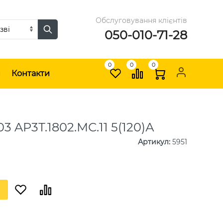
Обслуговування клієнтів
050-010-71-28
0
0
0
и
Контакти
3 AP3Т.1802.МС.11 5(120)А
Артикул
:
5951