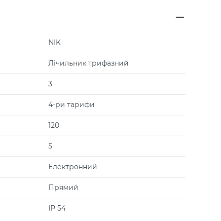
NIK
Лічильник трифазний
3
4-ри тарифи
120
5
Електронний
Прямий
IP 54