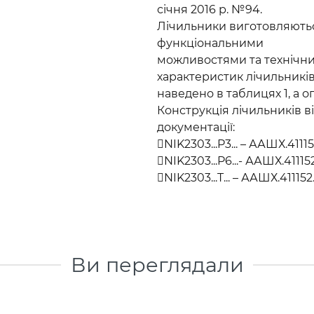
січня 2016 р. №94.
Лічильники виготовляються
функціональними
можливостями та технічни
характеристик лічильникі
наведено в таблицях 1, а о
Конструкція лічильників в
документації:
NIK2303...P3... – ААШХ.41115
NIK2303...P6...- ААШХ.41115
NIK2303...T... – ААШХ.411152
Ви переглядали