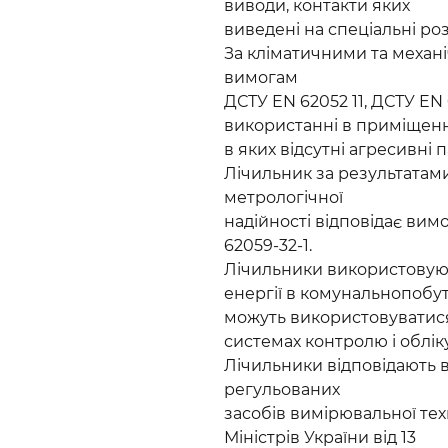
виводи, контакти яких
виведені на спеціальні роз
За кліматичними та механ
вимогам
ДСТУ EN 62052 11, ДСТУ EN
використанні в приміщенн
в яких відсутні агресивні п
Лічильник за результатами
метрологічної
надійності відповідає ви
62059-32-1.
Лічильники використовують
енергії в комунальнопобут
можуть використовуватис
системах контролю і облік
Лічильники відповідають 
регульованих
засобів вимірювальної те
Міністрів України від 13