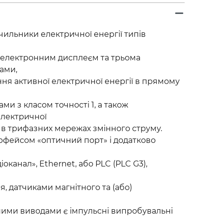
чильники електричної енергії типів
... з електронним дисплеєм та трьома
ами,
ня активної електричної енергії в прямому
ми з класом точності 1, а також
електричної
 2 в трифазних мережах змінного струму.
рфейсом «оптичний порт» і додатково
оканал», Ethernet, або PLC (PLC G3),
, датчиками магнітного та (або)
ми виводами є імпульсні випробувальні