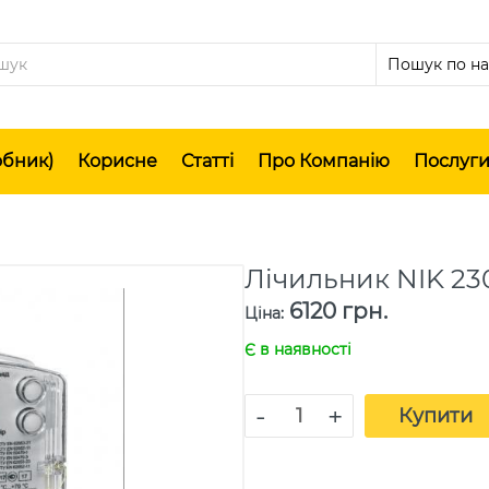
обник)
Корисне
Статті
Про Компанію
Послуг
Лічильник NIK 230
6120 грн.
Ціна
:
Є в наявності
-
+
Купити