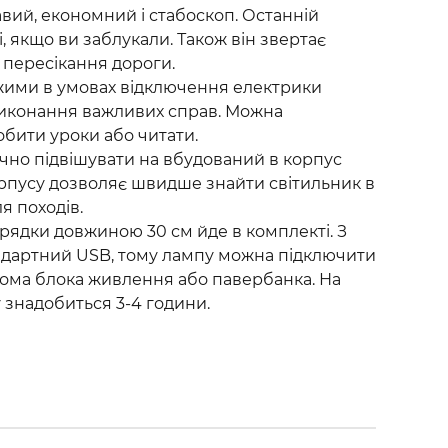
авий, економний і стабоскоп. Останній
, якщо ви заблукали. Також він звертає
с пересікання дороги.
жими в умовах відключення електрики
виконання важливих справ. Можна
обити уроки або читати.
учно підвішувати на вбудований в корпус
орпусу дозволяє швидше знайти світильник в
я походів.
рядки довжиною 30 см йде в комплекті. З
ндартний USB, тому лампу можна підключити
дома блока живлення або павербанка. На
 знадобиться 3-4 години.