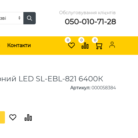
Обслуговування клієнтів
050-010-71-28
0
0
0
и
Контакти
рний LED SL-EBL-821 6400К
Артикул
:
000058384