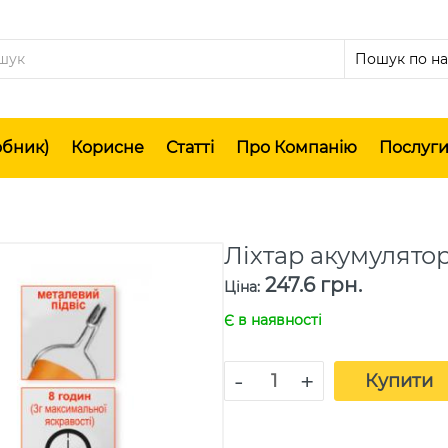
обник)
Корисне
Статті
Про Компанію
Послуг
Ліхтар акумулято
247.6 грн.
Ціна
:
Є в наявності
-
+
Купити