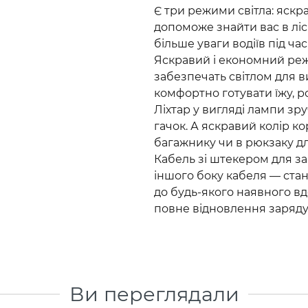
Є три режими світла: яскр
допоможе знайти вас в лісі
більше уваги водіїв під ча
Яскравий і економний ре
забезпечать світлом для 
комфортно готувати їжу, р
Ліхтар у вигляді лампи зр
гачок. А яскравий колір к
багажнику чи в рюкзаку дл
Кабель зі штекером для за
іншого боку кабеля — ста
до будь-якого наявного в
повне відновлення заряду
Ви переглядали