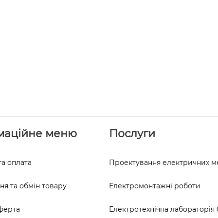
маційне меню
Послуги
та оплата
Проектування електричних 
я та обмін товару
Електромонтажні роботи
ферта
Електротехнічна лабораторія 0