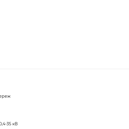
мереж
,4-35 кВ