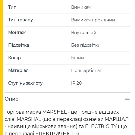
Тип
Вимикач
Тип товару
Вимикач прохідний
Монтаж
Внутрішній
Підсвітка
Без підсвітки
Колір
Білий
Матеріал
Полікарбонат
Ступінь захисту
IP 20
Опис
Торгова марка MARSHEL - це похідне від двох
слів: MARSHAL (що в перекладі означає МАРШАЛ
- найвище військове звання) та ELECTRICITY (що
в перекладі ЕЛЕКТРИЧНІСТЬ).