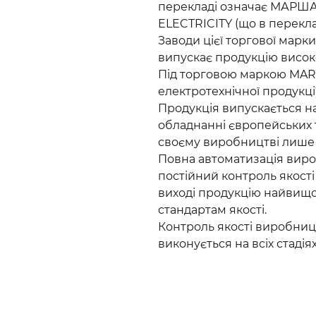
перекладі означає МАРШАЛ
ELECTRICITY (що в перекл
Заводи цієї торгової марк
випускає продукцію високо
Під торговою маркою MA
електротехнічної продукці
Продукція випускається н
обладнанні європейських та
своєму виробництві лише я
Повна автоматизація вироб
постійний контроль якості
виході продукцію найвищої
стандартам якості.
Контроль якості виробниц
виконується на всіх стадія