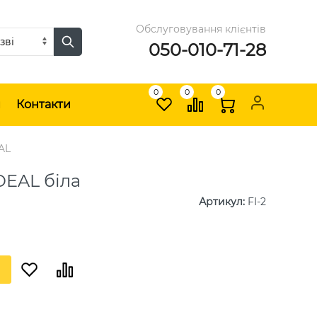
Обслуговування клієнтів
050-010-71-28
0
0
0
и
Контакти
AL
DEAL біла
Артикул
:
FI-2