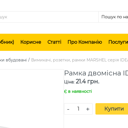
обник)
Корисне
Статті
Про Компанію
Послуг
ки вбудовані
Вимикачі, розетки, рамки MARSHEL серія IDE
Рамка двомісна I
21.4 грн.
Ціна
:
Є в наявності
-
+
Купити