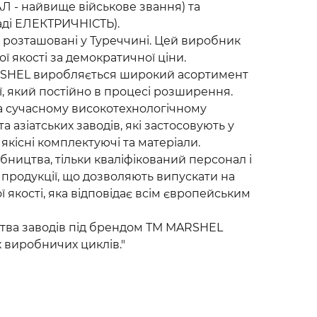
 - найвище військове звання) та
аді ЕЛЕКТРИЧНІСТЬ).
и розташовані у Туреччині. Цей виробник
ї якості за демократичної ціни.
RSHEL виробляється широкий асортимент
ї, який постійно в процесі розширення.
а сучасному високотехнологічному
 азіатських заводів, які застосовують у
кісні комплектуючі та матеріали.
ництва, тільки кваліфікований персонал і
 продукції, що дозволяють випускати на
 якості, яка відповідає всім європейським
тва заводів під брендом ТМ MARSHEL
х виробничих циклів."