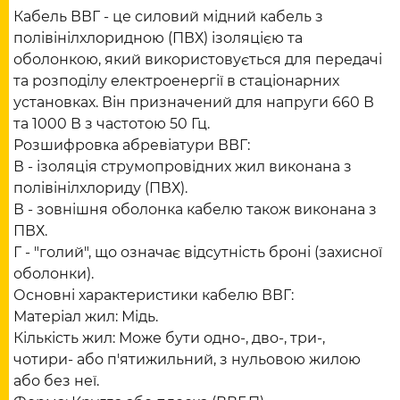
Кабель ВВГ - це силовий мідний кабель з
полівінілхлоридною (ПВХ) ізоляцією та
оболонкою, який використовується для передачі
та розподілу електроенергії в стаціонарних
установках. Він призначений для напруги 660 В
та 1000 В з частотою 50 Гц.
Розшифровка абревіатури ВВГ:
В - ізоляція струмопровідних жил виконана з
полівінілхлориду (ПВХ).
В - зовнішня оболонка кабелю також виконана з
ПВХ.
Г - "голий", що означає відсутність броні (захисної
оболонки).
Основні характеристики кабелю ВВГ:
Матеріал жил: Мідь.
Кількість жил: Може бути одно-, дво-, три-,
чотири- або п'ятижильний, з нульовою жилою
або без неї.