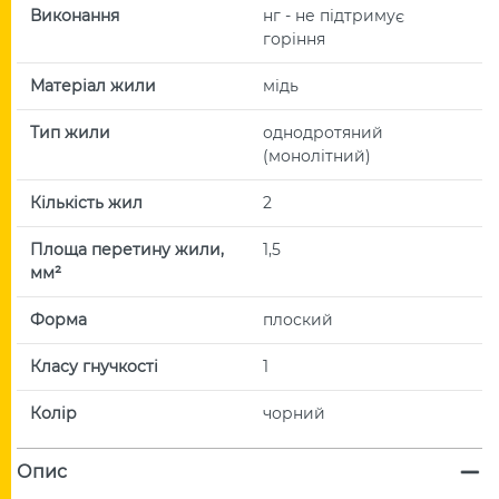
Виконання
нг - не підтримує
горіння
Матеріал жили
мідь
Тип жили
однодротяний
(монолітний)
Кількість жил
2
Площа перетину жили,
1,5
мм²
Форма
плоский
Класу гнучкості
1
Колір
чорний
Опис