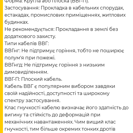
Форма: Кругла або плоска (ВВГ-П).
Застосування: Прокладка в кабельних спорудах,
естакадах, промислових приміщеннях, житлових
будинках.
Не рекомендується: Прокладання в землі без
додаткового захисту.
Типи кабелів ВВГ:
ВВГнг: Не підтримує горіння, тобто не поширює
полум'я при пожежі.
ВВГнгд: Не підтримує горіння з низьким
димовиділенням.
ВВГ-П: Плоский кабель.
Кабель ВВГ є популярним вибором завдяки
своїй надійності, доступності та широкому
спектру застосування.
Клас гнучкості кабелю визначає його здатність до
вигину та стійкість до деформацій при
механічних навантаженнях. Чим вищий клас
гнучкості, тим більше окремих тонких дротів