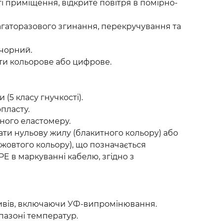
гі приміщення, відкрите повітря в помірно-
агаторазового згинання, перекручування та
 чорний.
ти кольорове або цифрове.
 (5 класу гнучкості).
пласту.
ного еластомеру.
ати нульову жилу (блакитного кольору) або
жовтого кольору), що позначається
PE в маркуванні кабелю, згідно з
пливів, включаючи УФ-випромінювання.
пазоні температур.