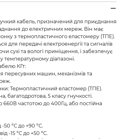
гнучкий кабель, призначений для приєднання
днання до електричних мереж. Він має
лонку з термопластичного еластомеру (ТПЕ).
ся для передачі електроенергії та сигналів
ючи сухі та вологі приміщення, і забезпечує
у температурному діапазоні.
абелю КГт:
 пересувних машин, механізмів та
реж.
онки: Термопластичний еластомер (ТПЕ).
, багатодротова, 5 класу гнучкості.
о 660В частотою до 400Гц, або постійна
-50 °С до +90 °С.
д -15 °С до +50 °С.