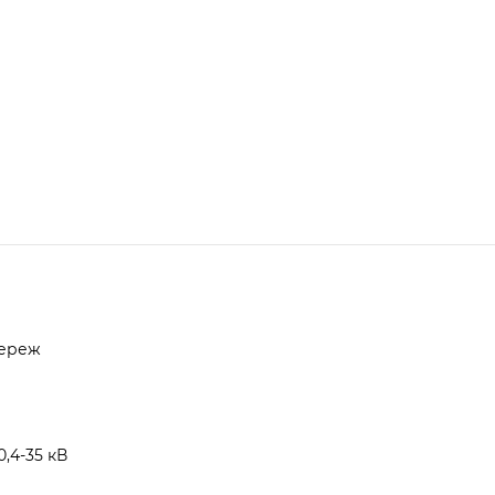
мереж
,4-35 кВ