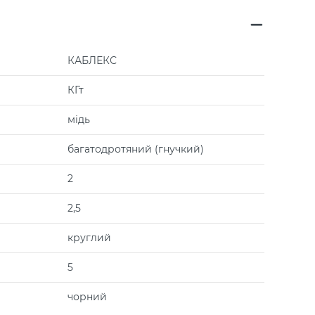
КАБЛЕКС
КГт
мідь
багатодротяний (гнучкий)
2
2,5
круглий
5
чорний