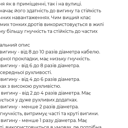
 як в приміщенні, так і на вулиці.
ачає його здатність до вигину та стійкість
ічних навантаженнях. Чим вищий клас
емих тонких дротів використовується в жилі
 більшу гнучкість та стійкість до частих
тальний опис
вигину - від 8 до 10 разів діаметра кабелю.
ної прокладки, має низьку гнучкість.
вигину - від 6 до 8 разів діаметра.
 середньої рухливості.
вигину - від 4 до 6 разів діаметра.
ах з високою рухливістю.
вигину - від 2 до 4 разів діаметра. Має
ується у дуже рухливих додатках.
 вигину - менше 2 разів діаметра.
нучкість, витримує часті та круті вигини.
 вигину - менше 1 разу діаметра. Має
і, використовується в умовах, де потрібна