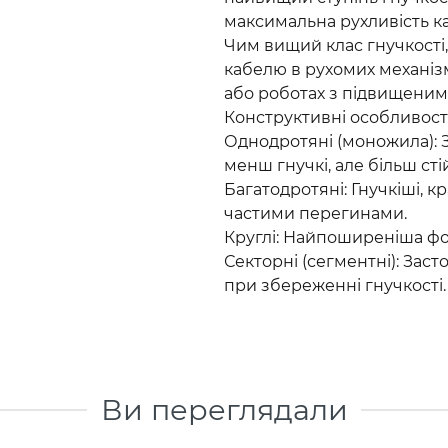
максимальна рухливість к
Чим вищий клас гнучкості
кабелю в рухомих механіз
або роботах з підвищеним
Конструктивні особливості
Однодротяні (моножила): 
менш гнучкі, але більш ст
Багатодротяні: Гнучкіші, к
частими перегинами.
Круглі: Найпоширеніша фо
Секторні (сегментні): Зас
при збереженні гнучкості.
Ви переглядали