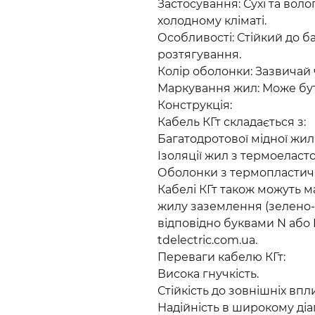
Застосування: Сухі та воло
холодному кліматі.
Особливості: Стійкий до б
розтягування.
Колір оболонки: Зазвичай
Маркування жил: Може бу
Конструкція:
Кабель КГт складається з:
Багатодротової мідної жили
Ізоляції жил з термоеласто
Оболонки з термопластич
Кабелі КГт також можуть м
жилу заземлення (зелено-
відповідно буквами N або 
tdelectric.com.ua.
Переваги кабелю КГт:
Висока гнучкість.
Стійкість до зовнішніх в
Надійність в широкому діа