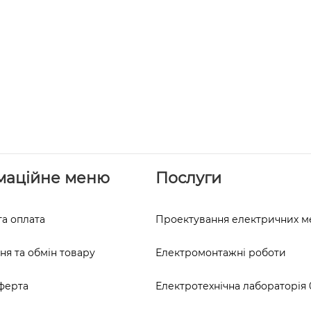
маційне меню
Послуги
та оплата
Проектування електричних 
я та обмін товару
Електромонтажні роботи
ферта
Електротехнічна лабораторія 0