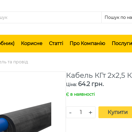
обник)
Корисне
Статті
Про Компанію
Послуг
ль та провід
Кабель КГт 2х2,5
64.2 грн.
Ціна
:
Є в наявності
-
+
Купити