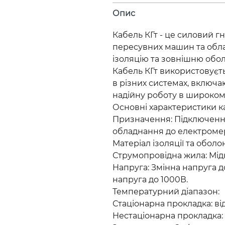
Опис
Кабель КГт - це силовий 
пересувних машин та обла
ізоляцію та зовнішню обо
Кабель КГт використовуєть
в різних системах, включа
надійну роботу в широком
Основні характеристики к
Призначення: Підключення
обладнання до електроме
Матеріал ізоляції та обол
Струмопровідна жила: Мідна
Напруга: Змінна напруга д
напруга до 1000В.
Температурний діапазон:
Стаціонарна прокладка: від 
Нестаціонарна прокладка: ві