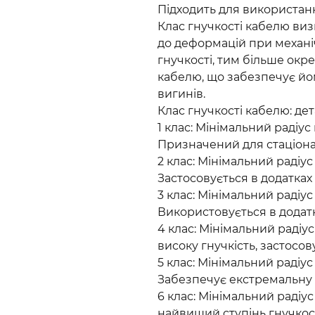
Підходить для використання
Клас гнучкості кабелю визн
до деформацій при механ
гнучкості, тим більше окр
кабелю, що забезпечує йому
вигинів.
Клас гнучкості кабелю: де
1 клас: Мінімальний радіус 
Призначений для стаціонар
2 клас: Мінімальний радіус 
Застосовується в додатках
3 клас: Мінімальний радіус 
Використовується в додатк
4 клас: Мінімальний радіус 
високу гнучкість, застосов
5 клас: Мінімальний радіус
Забезпечує екстремальну г
6 клас: Мінімальний радіус
найвищий ступінь гнучкост