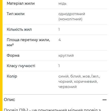
Матеріал жили
мідь
Тип жили
однодротяний
(монолітний)
Кількість жил
1
Площа перетину жили,
4
мм²
Форма
круглий
Класу гнучкості
1
Колір
синій, білий, жов./зел.,
чорний, коричневий,
червоний
Опис
Провід ПВ-1 - це одножильний мідний провід з