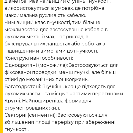
діаметра. Має найвищий ступінь гнучкості,
використовується в умовах, де потрібна
максимальна рухливість кабелю.
Чим вищий клас гнучкості, тим більше
можливостей для застосування кабелю в
рухомих механізмах, наприклад, в
буксирувальних ланцюгах або роботах з
підвищеними вимогами до гнучкості.
Конструктивні особливості:
Однодротяні (моножила): Застосовуються для
фіксованої проводки, менш гнучкі, але більш
стійкі до механічних пошкоджень.
Багатодротяні: Гнучкіші, краще підходять для
рухомих частин та місць з частими перегинами.
Круглі: Найпоширеніша форма для
струмопровідних жил.
Секторні (сегментні): Застосовуються для
збільшення площі перерізу при збереженні
гнучкості.