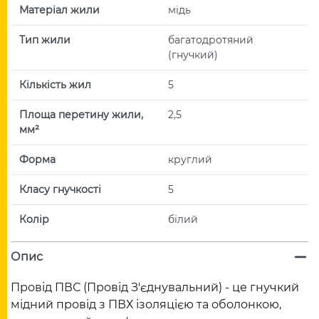
Матеріал жили
мідь
Тип жили
багатодротяний
(гнучкий)
Кількість жил
5
Площа перетину жили,
2,5
мм²
Форма
круглий
Класу гнучкості
5
Колір
білий
Опис
Провід ПВС (Провід З'єднувальний) - це гнучкий
мідний провід з ПВХ ізоляцією та оболонкою,