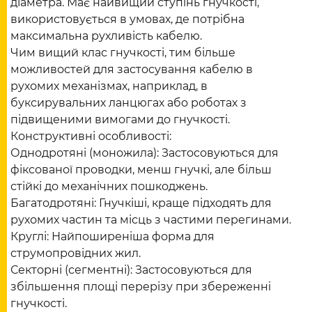
діаметра. Має найвищий ступінь гнучкості,
використовується в умовах, де потрібна
максимальна рухливість кабелю.
Чим вищий клас гнучкості, тим більше
можливостей для застосування кабелю в
рухомих механізмах, наприклад, в
буксирувальних ланцюгах або роботах з
підвищеними вимогами до гнучкості.
Конструктивні особливості:
Однодротяні (моножила): Застосовуються для
фіксованої проводки, менш гнучкі, але більш
стійкі до механічних пошкоджень.
Багатодротяні: Гнучкіші, краще підходять для
рухомих частин та місць з частими перегинами.
Круглі: Найпоширеніша форма для
струмопровідних жил.
Секторні (сегментні): Застосовуються для
збільшення площі перерізу при збереженні
гнучкості.