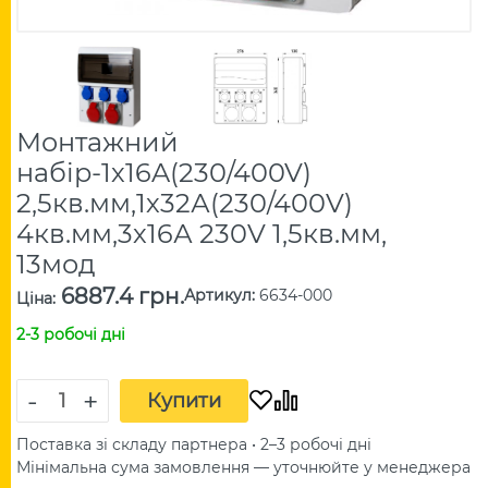
Монтажний
набір-1х16A(230/400V)
2,5кв.мм,1х32А(230/400V)
4кв.мм,3х16А 230V 1,5кв.мм,
13мод
6887.4 грн.
Артикул
:
6634-000
Ціна
:
2-3 робочі дні
-
+
Купити
Поставка зі складу партнера • 2–3 робочі дні
Мінімальна сума замовлення — уточнюйте у менеджера