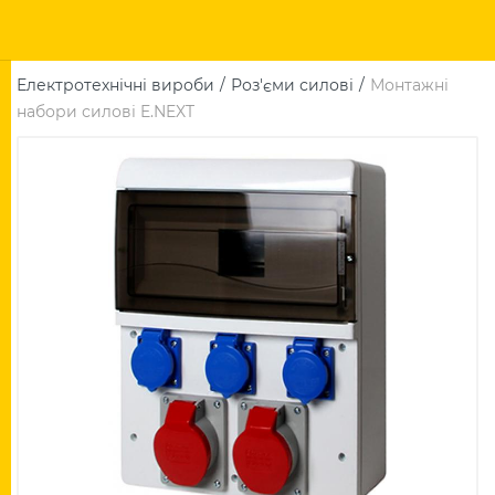
Електротехнічні вироби
Роз'єми силові
Монтажні
набори силові E.NEXT