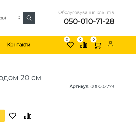
Обслуговування клієнтів
050-010-71-28
0
0
0
и
Контакти
одом 20 см
Артикул
:
000002779