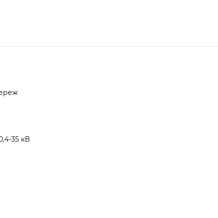
мереж
,4-35 кВ