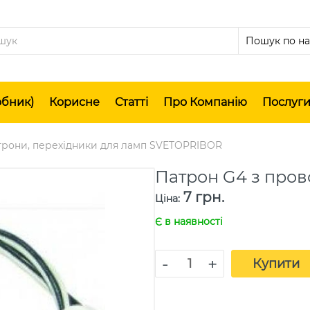
обник)
Корисне
Статті
Про Компанію
Послуг
трони, перехідники для ламп SVETOPRIBOR
Патрон G4 з пров
7 грн.
Ціна
:
Є в наявності
-
+
Купити