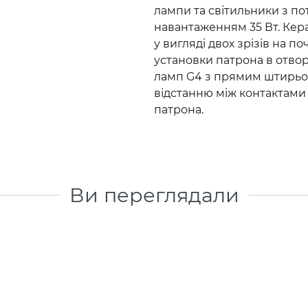
лампи та світильники з п
навантаженням 35 Вт. Кер
у вигляді двох зрізів на п
установки патрона в отвор
ламп G4 з прямим штирьови
відстанню між контактами 
патрона.
Ви переглядали