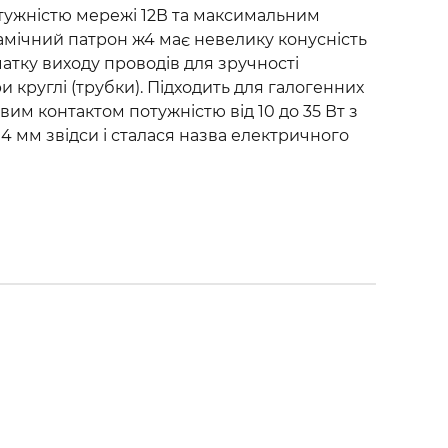
отужністю мережі 12В та максимальним
амічний патрон ж4 має невелику конусність
очатку виходу проводів для зручності
и круглі (трубки). Підходить для галогенних
м контактом потужністю від 10 до 35 Вт з
4 мм звідси і сталася назва електричного