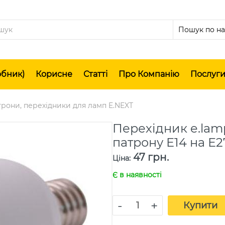
обник)
Корисне
Статті
Про Компанію
Послуг
рони, перехідники для ламп E.NEXT
Перехідник e.lamp
патрону Е14 на Е
47 грн.
Ціна
:
Є в наявності
-
+
Купити