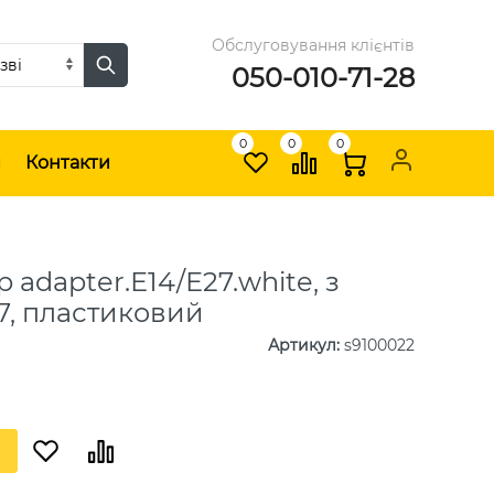
Обслуговування клієнтів
050-010-71-28
0
0
0
и
Контакти
 adapter.Е14/Е27.white, з
27, пластиковий
Артикул
:
s9100022