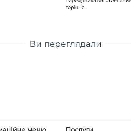
перехідника виготовлений 
горіння.
Ви переглядали
маційне меню
Послуги