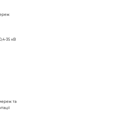
мереж
,4-35 кВ
мереж та
тації