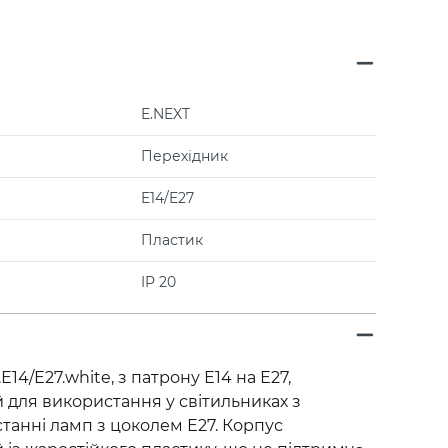
E.NEXT
Перехідник
E14/E27
Пластик
IP 20
Е14/Е27.white, з патрону Е14 на Е27,
для використання у світильниках з
танні ламп з цоколем Е27. Корпус