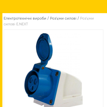
Електротехнічні вироби
Роз'єми силові
Роз'єми
силові E.NEXT