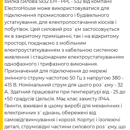
Вилка силова 5х32 EH - PPL - 532 від компанії
ElectroHouse може використовуватися для
підключення промислового і будівельного
устаткування, для електропостачання кіосків і
побутівок. Цей силовий роз`єм застосовується
як в закритому приміщенні, так і на відкритому
просторі, поєднаємо з мобільним
електроустаткуванням з кабельною системою
живлення і стаціонарним електроустаткуванням
однофазного і трифазного виконання.
Призначений для підключення до мережі
змінного струму частотою 50 Гц з напругою 380 -
415 В. Номінальний струм для цього роз`єму - 32
А. Здатний працювати при температурі від - 25 до
+50 градусів Цельсія. Має клас захисту IP44.
Гвинти, вживані в цьому виробі для механічних і
електричних з`єднань, обережені від
самовідгвинчування і корозії. Корпус і ізолюючі
деталі, струмовідні частини силового роз`єму, що