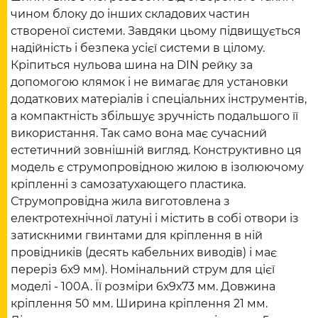
чином блоку до інших складових частин
створеної системи. Завдяки цьому підвищується
надійність і безпека усієї системи в цілому.
Кріпиться нульова шина на DIN рейку за
допомогою клямок і не вимагає для установки
додаткових матеріалів і спеціальних інструментів,
а компактність збільшує зручність подальшого її
використання. Так само вона має сучасний
естетичний зовнішній вигляд. Конструктивно ця
модель є струмопровідною жилою в ізолюючому
кріпленні з самозатухающего пластика.
Струмопровідна жила виготовлена з
електротехнічної латуні і містить в собі отвори із
затискними гвинтами для кріплення в ній
провідників (десять кабельних виводів) і має
переріз 6х9 мм). Номінальний струм для цієї
моделі - 100А. Її розміри 6х9х73 мм. Довжина
кріплення 50 мм. Ширина кріплення 21 мм.