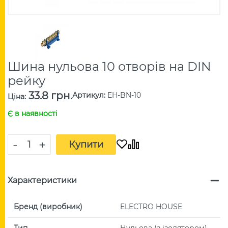
Шина нульова 10 отворів на DIN
рейку
33.8 грн.
Артикул
:
EH-BN-10
Ціна
:
Є в наявності
-
+
Купити
Характеристики
Бренд (виробник)
ELECTRO HOUSE
Тип
Нульова (з ізолятором)