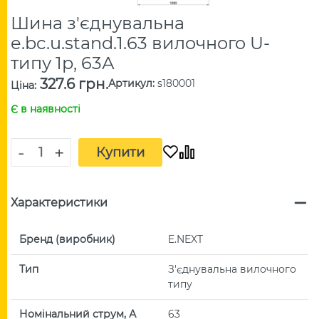
Шина з'єднувальна
e.bc.u.stand.1.63 вилочного U-
типу 1р, 63А
327.6 грн.
Артикул
:
s180001
Ціна
:
Є в наявності
-
+
Купити
Характеристики
Бренд (виробник)
E.NEXT
Тип
З'єднувальна вилочного
типу
Номінальний струм, А
63