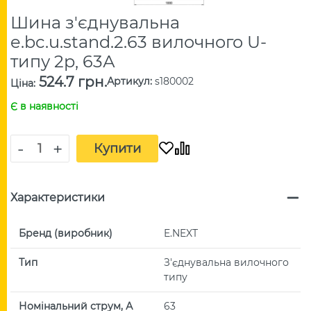
Шина з'єднувальна
e.bc.u.stand.2.63 вилочного U-
типу 2р, 63А
524.7 грн.
Артикул
:
s180002
Ціна
:
Є в наявності
-
+
Купити
Характеристики
Бренд (виробник)
E.NEXT
Тип
З'єднувальна вилочного
типу
Номінальний струм, А
63