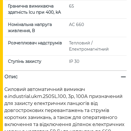
Гранична вимикаюча
65
здатність Icu при 400, kA
Номінальна напруга
AC 660
живлення, В
Розчеплювач надструмів
Тепловий /
Електромагнітний
Ступінь захисту
IP 30
Опис
Силовий автоматичний вимикач
e.industrial.ukm.250SL.100, 3р, 100А призначений
для захисту електричних ланцюгів від
довгострокових перевантажень та струмів
коротких замикань, а також для оперативного
включення та відключення ділянок електричних