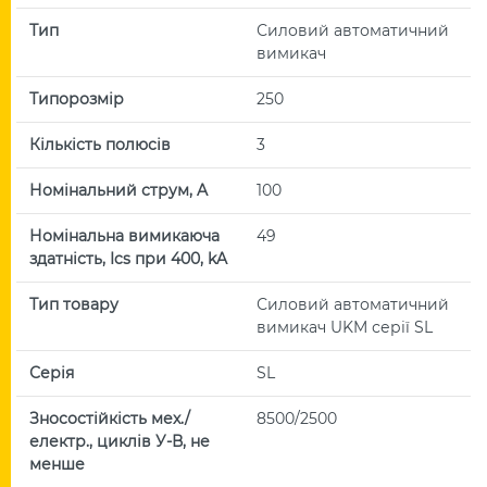
Тип
Силовий автоматичний
вимикач
Типорозмір
250
Кількість полюсів
3
Номінальний струм, A
100
Номінальна вимикаюча
49
здатність, Ics при 400, kA
Тип товару
Силовий автоматичний
вимикач UKM серії SL
Серія
SL
Зносостійкість мех./
8500/2500
електр., циклів У-В, не
менше