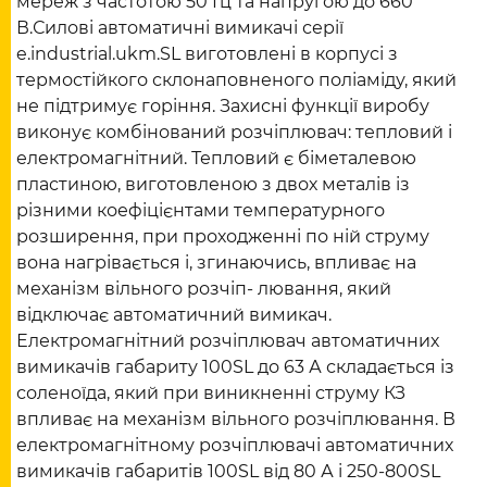
мереж з частотою 50 Гц та напругою до 660
В.Силові автоматичні вимикачі серії
e.industrial.ukm.SL виготовлені в корпусі з
термостійкого склонаповненого поліаміду, який
не підтримує горіння. Захисні функції виробу
виконує комбінований розчіплювач: тепловий і
електромагнітний. Тепловий є біметалевою
пластиною, виготовленою з двох металів із
різними коефіцієнтами температурного
розширення, при проходженні по ній струму
вона нагрівається і, згинаючись, впливає на
механізм вільного розчіп- лювання, який
відключає автоматичний вимикач.
Електромагнітний розчіплювач автоматичних
вимикачів габариту 100SL до 63 А складається із
соленоїда, який при виникненні струму КЗ
впливає на механізм вільного розчіплювання. В
електромагнітному розчіплювачі автоматичних
вимикачів габаритів 100SL від 80 А і 250-800SL