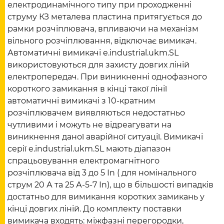
електродинамічного типу при проходженні
струму КЗ металева пластина притягується до
рамки розчіплювача, впливаючи на механізм
вільного розчіплювання, відключає вимикач.
Автоматичні вимикачі e.industrial.ukm.SL
використовуються для захисту довгих ліній
електропередач. При виникненні однофазного
короткого замикання в кінці такої лінії
автоматичні вимикачі з 10-кратним
розчіплювачем виявляються недостатньо
чутливими і можуть не відреагувати на
виникнення даної аварійної ситуації. Вимикачі
серії e.industrial.ukm.SL мають діапазон
спрацьовування електромагнітного
розчіплювача від 3 до 5 In ( для номінального
струм 20 А та 25 А-5-7 In), що в більшості випадків
достатньо для вимикання коротких замикань у
кінці довгих ліній. До комплекту поставки
вимикача входять: міжфазні перегородки,