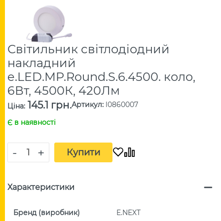
Світильник світлодіодний
накладний
e.LED.MP.Round.S.6.4500. коло,
6Вт, 4500К, 420Лм
145.1 грн.
Артикул
:
l0860007
Ціна
:
Є в наявності
-
+
Купити
Характеристики
Бренд (виробник)
E.NEXT