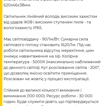
620x46x38мм.
Світильник лінійний володіє високим захистом
від ударів IK08 і високим ступенем пиле - та
вологозахисту IP65.
Має світловіддачу - 90Лм/Вт. Сумарна сила
світлового потоку становить 1620Лм. Під час
роботи світильника відсутнє мерехтіння, цим
знижує навантаження на зір. Колірна
температура - 5000К (максимально наближений
до денного світла). Кут розсіювання світла - 200°,
що дозволяє якісно освітити приміщення.
Розсіювач не жовтіє у процесі експлуатації.
Стійкий до великої кількості вмикання і
вимикання (100 000). Ресурс роботи - 30 000
годин. Буде служити довго, що підтверджується