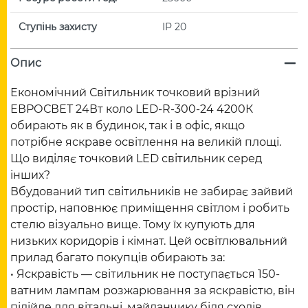
Ступінь захисту
IP 20
Опис
Економічний Світильник точковий врізний
ЕВРОСВЕТ 24Вт коло LED-R-300-24 4200К
обирають як в будинок, так і в офіс, якщо
потрібне яскраве освітлення на великій площі.
Що виділяє точковий LED світильник серед
інших?
Вбудований тип світильників не забирає зайвий
простір, наповнює приміщення світлом і робить
стелю візуально вище. Тому їх купують для
низьких коридорів і кімнат. Цей освітлювальний
прилад багато покупців обирають за:
• Яскравість — світильник не поступається 150-
ватним лампам розжарювання за яскравістю, він
підійде для вітальні, майданчику біля сходів,