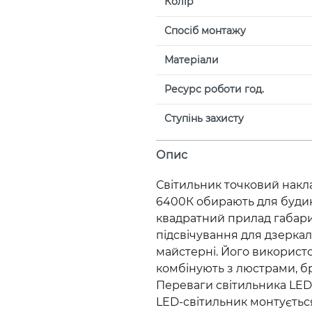
Колір
Спосіб монтажу
Матеріали
Ресурс роботи год.
Ступінь захисту
Опис
Світильник точковий накл
6400К обирають для будин
квадратний прилад габари
підсвічування для дзеркал
майстерні. Його використ
комбінують з люстрами, б
Переваги світильника LED
LED-світильник монтуєтьс