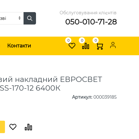
Обслуговування клієнтів
050-010-71-28
0
0
0
и
Контакти
овий накладний ЕВРОСВЕТ
SS-170-12 6400К
Артикул
:
000039185