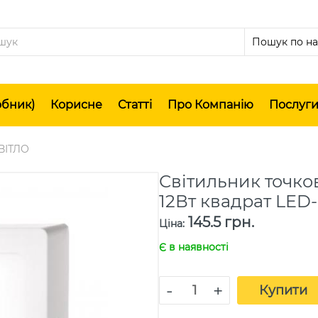
обник)
Корисне
Статті
Про Компанію
Послуг
ВІТЛО
Світильник точк
12Вт квадрат LED-
145.5 грн.
Ціна
:
Є в наявності
-
+
Купити