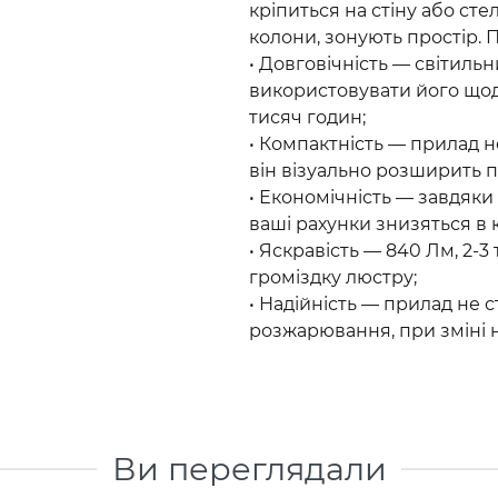
кріпиться на стіну або сте
колони, зонують простір. 
• Довговічність — світильн
використовувати його щодн
тисяч годин;
• Компактність — прилад не
він візуально розширить п
• Економічність — завдяк
ваші рахунки знизяться в к
• Яскравість — 840 Лм, 2-3
громіздку люстру;
• Надійність — прилад не 
розжарювання, при зміні 
Ви переглядали