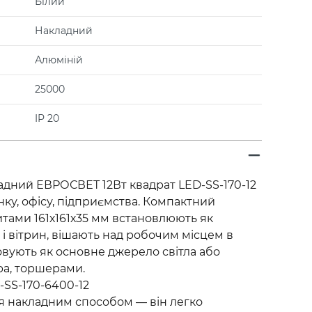
Білий
Накладний
Алюміній
25000
IP 20
адний ЕВРОСВЕТ 12Вт квадрат LED-SS-170-12
ку, офісу, підприємства. Компактний
тами 161х161х35 мм встановлюють як
 і вітрин, вішають над робочим місцем в
овують як основне джерело світла або
ра, торшерами.
-SS-170-6400-12
я накладним способом — він легко