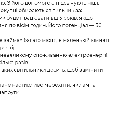
лю. З його допомогою підсвічують ніші,
Покупці обирають світильник за:
ик буде працювати від 5 років, якщо
я по вісім годин. Його потенціал — 30
 займає багато місця, в маленькій кімнаті
ростір;
и невеликому споживанню електроенергії,
ілька разів;
 таких світильники досить, щоб замінити
стане настирливо мерехтіти, як лампа
напруги.