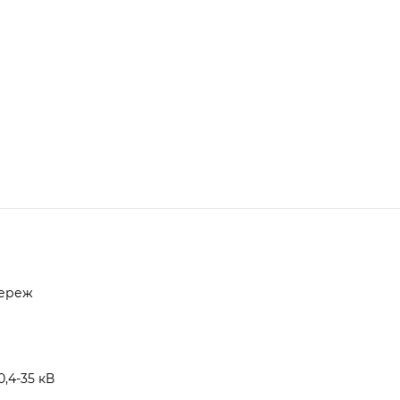
мереж
,4-35 кВ