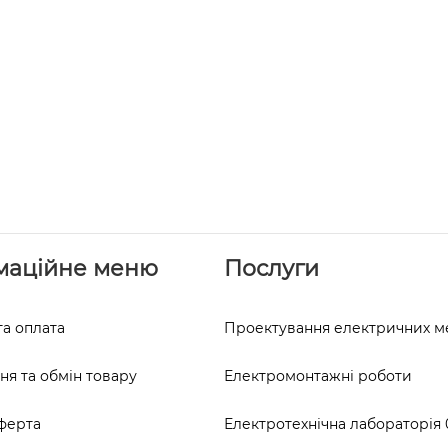
маційне меню
Послуги
та оплата
Проектування електричних 
я та обмін товару
Електромонтажні роботи
ферта
Електротехнічна лабораторія 0