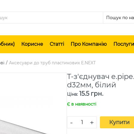
обник)
Корисне
Статті
Про Компанію
Послуг
ві
Аксесуари до труб пластикових E.NEXT
Т-з'єднувач e.pipe
d32мм, білий
15.5 грн.
Ціна
:
Є в наявності
-
+
Купити