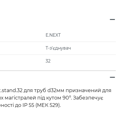
E.NEXT
Т-з'єднувач
32
ect.stand.32 для труб d32мм призначений для
их магістралей під кутом 90°. Забезпечує
сті до IP 55 (МЕК 529).