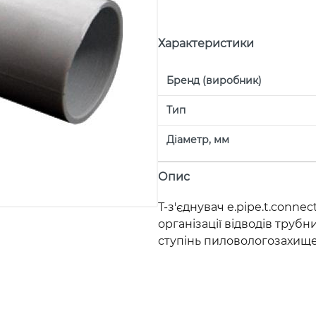
Характеристики
Бренд (виробник)
Тип
Діаметр, мм
Опис
Т-з'єднувач e.pipe.t.conn
організації відводів трубн
ступінь пиловологозахищено