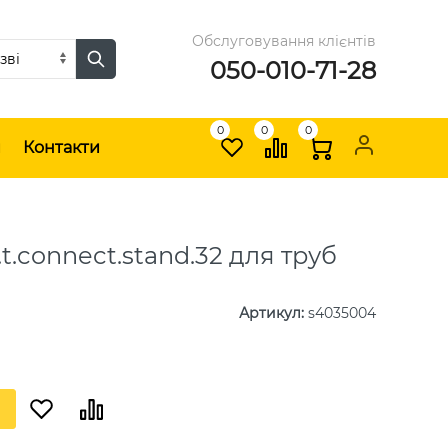
Обслуговування клієнтів
050-010-71-28
0
0
0
и
Контакти
.t.connect.stand.32 для труб
Артикул
:
s4035004