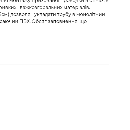
для монтажу прихованої проводки в стінах, в
тривких і важкозгоральних матеріалів.
/5см) дозволяє укладати трубу в монолітний
гасаючий ПВХ. Обсяг заповнення, що