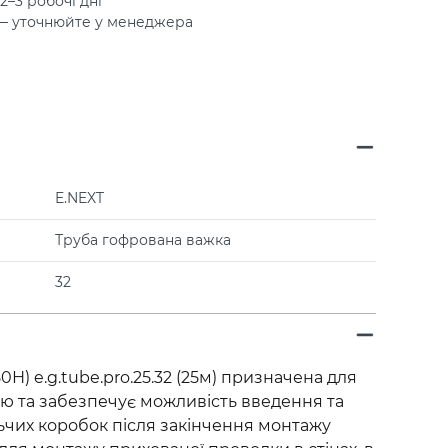
2–3 робочі дні
 — уточнюйте у менеджера
E.NEXT
Труба гофрована важка
32
Н) e.g.tube.pro.25.32 (25м) призначена для
лю та забезпечує можливість введення та
льчих коробок після закінчення монтажу