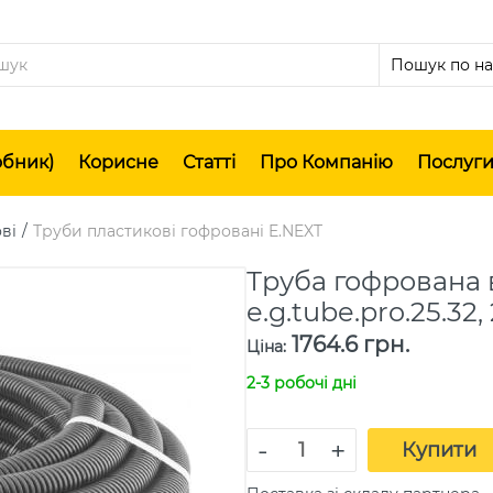
обник)
Корисне
Статті
Про Компанію
Послуг
ві
Труби пластикові гофровані E.NEXT
Труба гофрована 
e.g.tube.pro.25.32,
1764.6 грн.
Ціна
:
2-3 робочі дні
-
+
Купити