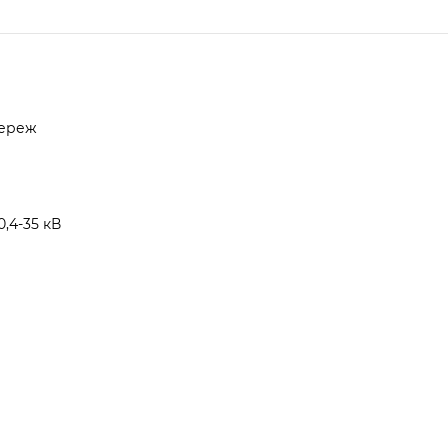
мереж
,4-35 кВ