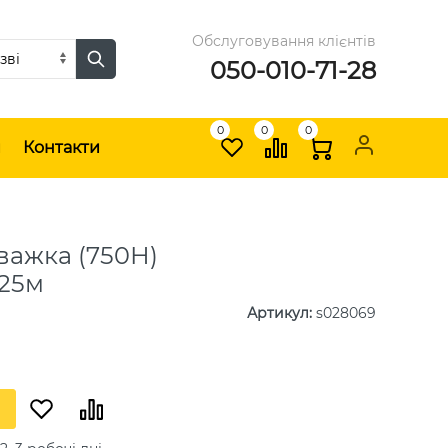
Обслуговування клієнтів
050-010-71-28
0
0
0
и
Контакти
важка (750Н)
 25м
Артикул
:
s028069