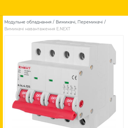
Модульне обладнання
Вимикачі, Перемикачі
Вимикачі навантаження E.NEXT