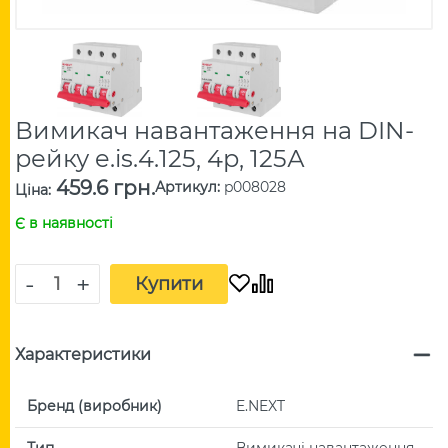
Вимикач навантаження на DIN-
рейку e.is.4.125, 4р, 125А
459.6 грн.
Артикул
:
p008028
Ціна
:
Є в наявності
-
+
Купити
Характеристики
Бренд (виробник)
E.NEXT
Тип
Вимикачі навантаження