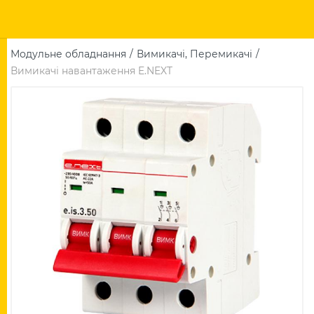
Модульне обладнання
Вимикачі, Перемикачі
Вимикачі навантаження E.NEXT