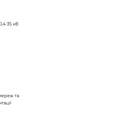
,4-35 кВ
мереж та
тації