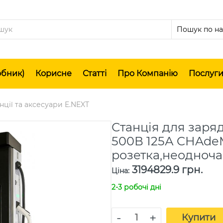
обник)
Корисне
Статті
Про Компанію
Послуг
нції та аксесуари E.NEXT
Станція для заря
500В 125А CHAd
розетка,неодноча
3194829.9 грн.
Ціна
:
2-3 робочі дні
-
+
Купити