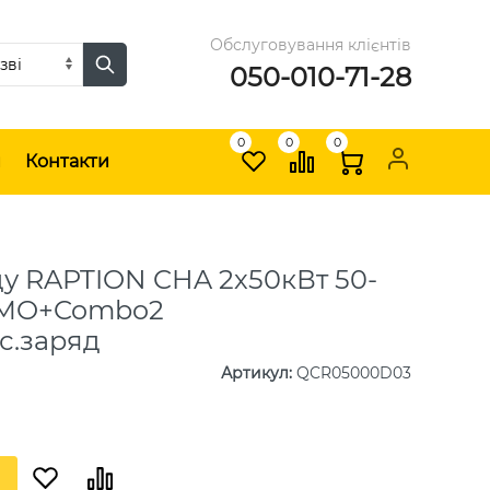
Обслуговування клієнтів
050-010-71-28
0
0
0
и
Контакти
ду RAPTION CHA 2х50кВт 50-
eMO+Combo2
с.заряд
Артикул
:
QCR05000D03